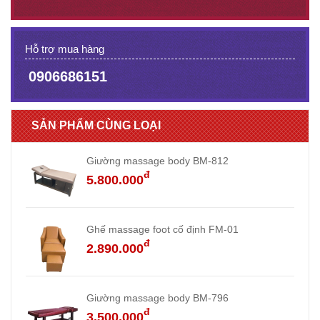
Hỗ trợ mua hàng
0906686151
SẢN PHẨM CÙNG LOẠI
Giường massage body BM-812
đ
5.800.000
Ghế massage foot cố định FM-01
đ
2.890.000
Giường massage body BM-796
đ
3.500.000