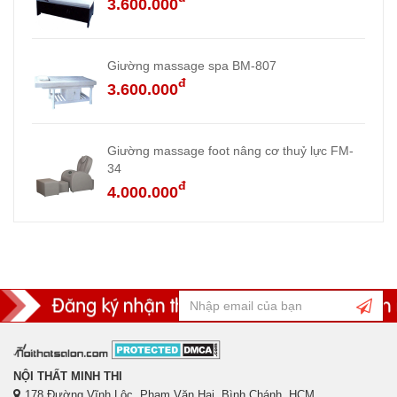
3.600.000
Giường massage spa BM-807
đ
3.600.000
Giường massage foot nâng cơ thuỷ lực FM-
34
đ
4.000.000
NỘI THẤT MINH THI
178 Đường Vĩnh Lộc, Phạm Văn Hai, Bình Chánh, HCM