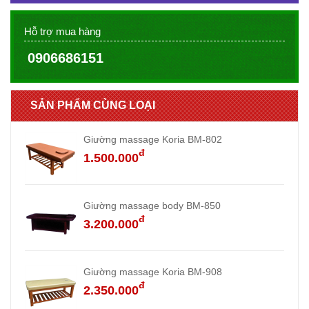
Hỗ trợ mua hàng
0906686151
SẢN PHẨM CÙNG LOẠI
Giường massage Koria BM-802
đ
1.500.000
Giường massage body BM-850
đ
3.200.000
Giường massage Koria BM-908
đ
2.350.000