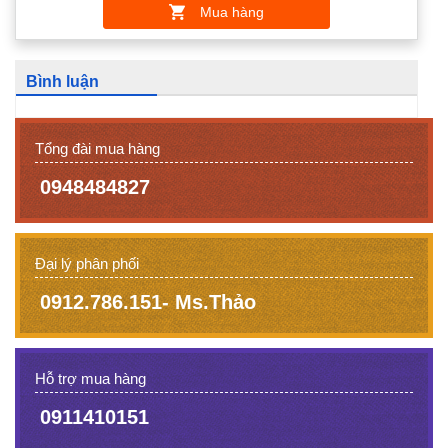
Mua hàng
Bình luận
Tổng đài mua hàng
0948484827
Đại lý phân phối
0912.786.151- Ms.Thảo
Hỗ trợ mua hàng
0911410151