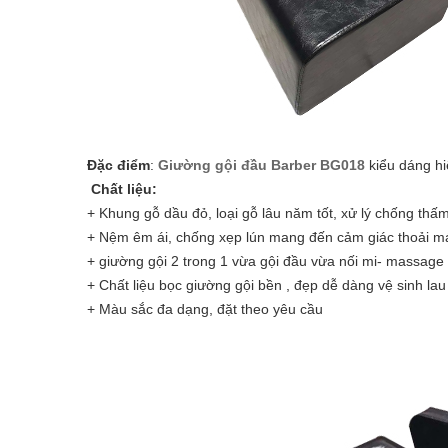
Đặc điểm
:
Giường gội đầu Barber BG018
kiểu dáng hi
Chất liệu:
+ Khung gỗ dầu đỏ, loại gỗ lâu năm tốt, xử lý chống th
+ Nệm êm ái, chống xẹp lún mang đến cảm giác thoải m
+ giường gội 2 trong 1 vừa gội đầu vừa nối mi- massage
+ Chất liệu bọc giường gội bền , đẹp dễ dàng vệ sinh lau
+ Màu sắc đa dạng, đặt theo yêu cầu