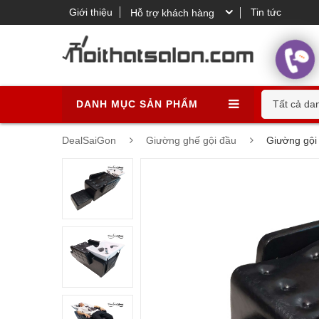
Giới thiệu
Tin tức
Hỗ trợ khách hàng
DANH MỤC SẢN PHẨM
Tất cả da
DealSaiGon
Giường ghế gội đầu
Giường gội