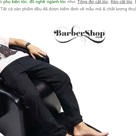
có
phụ kiện tóc
,
đồ nghề ngành tóc
như:
Tông đơ cắt tóc
,
Kéo cắt tóc
,
... Tất cả sản phẩm đều đã được kiểm định về mẫu mã & chất lượng thu