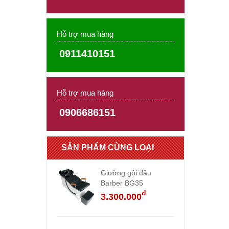
Hỗ trợ mua hàng
0911410151
Hỗ trợ mua hàng
0906686151
SẢN PHẨM CÙNG LOẠI
Giường gội đầu
Barber BG35
đ
3.300.000