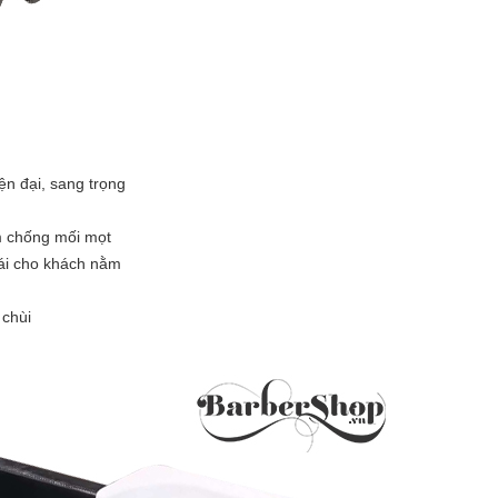
ện đại, sang trọng
ấm chống mối mọt
ái cho khách nằm
 chùi