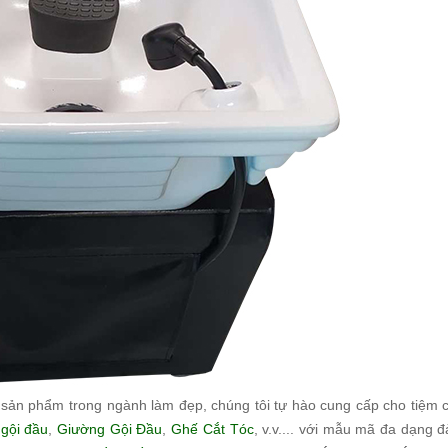
 sản phẩm trong ngành làm đẹp, chúng tôi tự hào cung cấp cho tiệm 
gội đầu
,
Giường Gội Đầu
,
Ghế Cắt Tóc
, v.v.... với mẫu mã đa dạng 