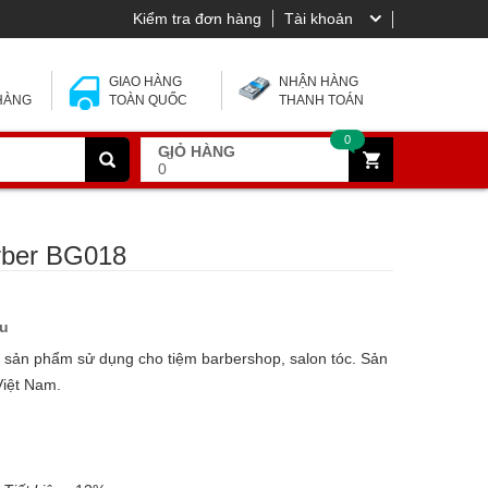
Kiểm tra đơn hàng
Tài khoản
 Y
GIAO HÀNG
NHẬN HÀNG
 HÀNG
TOÀN QUỐC
THANH TOÁN
0
GIỎ HÀNG
đ
0
rber BG018
ầu
 sản phẩm sử dụng cho tiệm barbershop, salon tóc. Sản
Việt Nam.