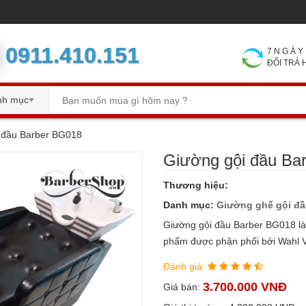
0911.410.151
7 N G À
ĐỔI TRẢ
nh mục
 đầu Barber BG018
Giường gội đầu Ba
Thương hiệu:
Danh mục:
Giường ghế gội đ
Giường gội đầu Barber BG018 là
phẩm được phân phối bởi Wahl 
Đánh giá:
3.700.000 VNĐ
Giá bán: