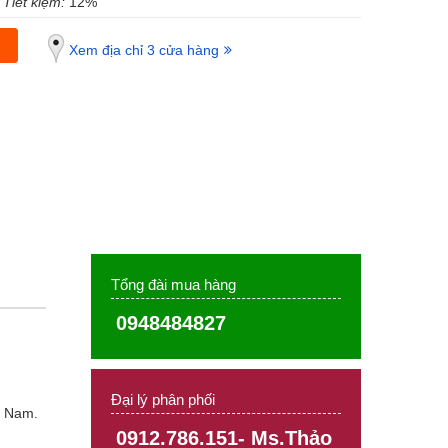
Tiết kiệm:
12%
Xem địa chỉ 3 cửa hàng
Tổng đài mua hàng
0948484827
Đại lý phân phối
t Nam.
0912.786.151- Ms.Thảo