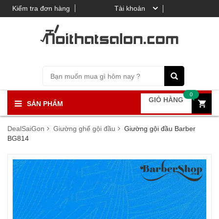
Kiểm tra đơn hàng
Tài khoản
0
GIỎ HÀNG
SẢN PHẨM
DealSaiGon
Giường ghế gội đầu
Giường gội đầu Barber
BG814