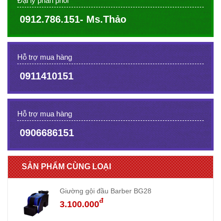
Đại lý phân phối
0912.786.151- Ms.Thảo
Hỗ trợ mua hàng
0911410151
Hỗ trợ mua hàng
0906686151
SẢN PHẨM CÙNG LOẠI
Giường gội đầu Barber BG28
đ
3.100.000