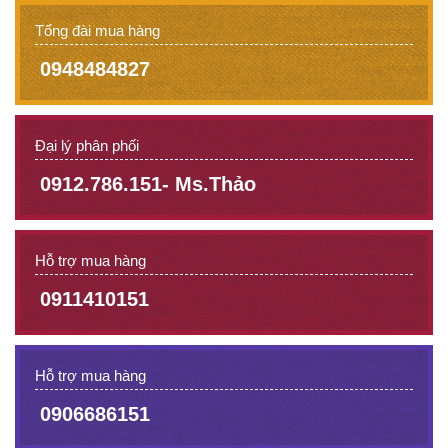
Tổng đài mua hàng
0948484827
Đại lý phân phối
0912.786.151- Ms.Thảo
Hỗ trợ mua hàng
0911410151
Hỗ trợ mua hàng
0906686151