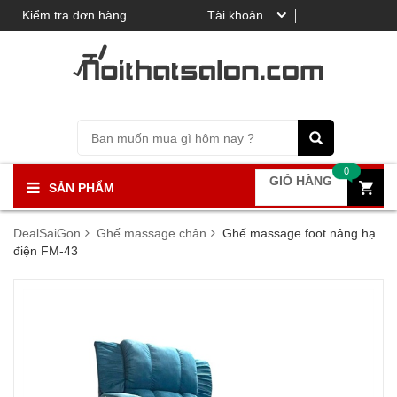
Kiểm tra đơn hàng
Tài khoản
0
GIỎ HÀNG
SẢN PHẨM
DealSaiGon
Ghế massage chân
Ghế massage foot nâng hạ
điện FM-43