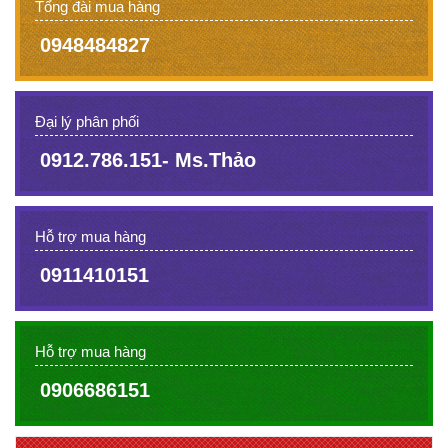
Tổng đài mua hàng
0948484827
Đại lý phân phối
0912.786.151- Ms.Thảo
Hỗ trợ mua hàng
0911410151
Hỗ trợ mua hàng
0906686151