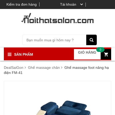
Kiểm tra đơn hàng
Tài khoản
0
GIỎ HÀNG
SẢN PHẨM
DealSaiGon
Ghế massage chân
Ghế massage foot nâng hạ
điện FM-41