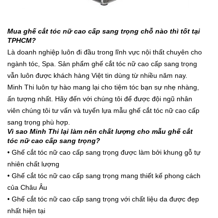
Mua gh
ế
c
ắ
t tóc n
ữ
cao c
ấ
p sang tr
ọ
ng ch
ỗ
nào thì t
ố
t t
ạ
i
TPHCM?
Là doanh nghiệp luôn đi đầu trong lĩnh vực nội thất chuyên cho
ngành tóc, Spa. Sản phẩm ghế cắt tóc nữ cao cấp sang trọng
vẫn luôn được khách hàng Việt tin dùng từ nhiều năm nay.
Minh Thi luôn tự hào mang lại cho tiệm tóc bạn sự nhẹ nhàng,
ấn tượng nhất. Hãy đến với chúng tôi để được đội ngũ nhân
viên chúng tôi tư vấn và tuyển lựa mẫu ghế cắt tóc nữ cao cấp
sang trọng phù hợp.
Vì sao Minh Thi lại làm nên chất lượng cho mẫu ghế cắt
tóc nữ cao cấp sang trọng?
• Ghế cắt tóc nữ cao cấp sang trọng được làm bởi khung gỗ tự
nhiên chất lượng
• Ghế cắt tóc nữ cao cấp sang trọng mang thiết kế phong cách
của Châu Âu
• Ghế cắt tóc nữ cao cấp sang trọng với chất liệu da được đẹp
nhất hiện tại