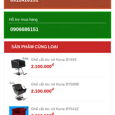
Hỗ trợ mua hàng
0906686151
SẢN PHẨM CÙNG LOẠI
Ghế cắt tóc nữ Koria BY493
đ
2.100.000
Ghế cắt tóc nữ Koria BY588B
đ
2.100.000
Ghế cắt tóc nữ Koria BY541E
đ