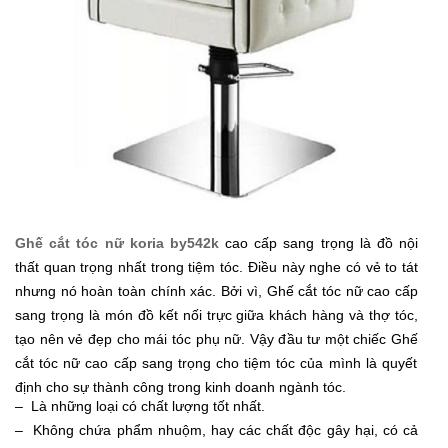
Gh
ế
c
ắ
t tóc n
ữ koria by542k
cao c
ấ
p sang tr
ọ
ng là đ
ồ
n
ộ
i
th
ấ
t quan tr
ọ
ng nh
ấ
t trong ti
ệ
m tóc. Đi
ề
u này nghe có v
ẻ
to tát
nhưng nó hoàn toàn chính xác. B
ở
i vì, Gh
ế
c
ắ
t tóc n
ữ
cao c
ấ
p
sang tr
ọ
ng là món đ
ồ
k
ế
t n
ố
i tr
ự
c gi
ữ
a khách hàng và th
ợ
tóc,
t
ạ
o nên v
ẻ
đ
ẹ
p cho mái tóc ph
ụ
n
ữ
. V
ậ
y đ
ầ
u tư m
ộ
t chi
ế
c Gh
ế
c
ắ
t tóc n
ữ
cao c
ấ
p sang tr
ọ
ng cho ti
ệ
m tóc c
ủ
a mình là quy
ế
t
đ
ị
nh cho s
ự
thành công trong kinh doanh ngành tóc.
– Là những loại có chất lượng tốt nhất.
– Không chứa phẩm nhuộm, hay các chất độc gây hại, có cả