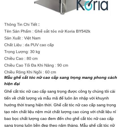
Thông Tin Chi Tiết
:
Tên Sản Phẩm :
Ghế cắt tóc nữ Koria BY542k
Sản Xuất : Việt Nam
Chất Liệu : da PUV cao cấp
Trọng Lượng: 30 kg
Chiều Cao : 80 cm
Chiều Cao Tối Đa Khi Nâng : 90 cm
Chiều Rộng Khi Ngồi : 60 cm
M
ẫ
u gh
ế
c
ắ
t tóc n
ữ
cao c
ấ
p sang tr
ọ
ng mang phong cách
hi
ệ
n đ
ạ
i
Ghế cắt tóc nữ cao cấp sang trọng được công ty chúng tôi cải
tiến về chất lượng và mẫu mã để luôn ăn nhập với khuynh
hướng thời trang hiện thời. Ghế cắt tóc nữ cao cấp sang trọng
tạo nên chất liệu nệm mút chất lượng cao cùng với chất liệu nỉ
bao bọc chất lượng cao đem đến cho ghế cắt tóc nữ cao cấp
sang trọng luôn bền đẹp theo năm tháng. Mẫu ghế cắt tóc nữ