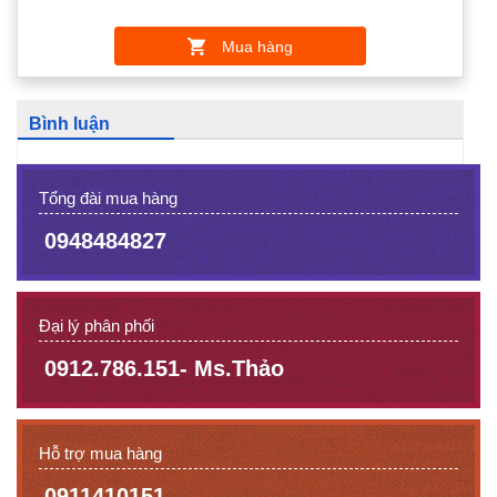
Mua hàng
Bình luận
Tổng đài mua hàng
0948484827
Đại lý phân phối
0912.786.151- Ms.Thảo
Hỗ trợ mua hàng
0911410151