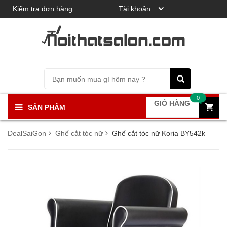
Kiểm tra đơn hàng
Tài khoản
0
GIỎ HÀNG
SẢN PHẨM
DealSaiGon
Ghế cắt tóc nữ
Ghế cắt tóc nữ Koria BY542k