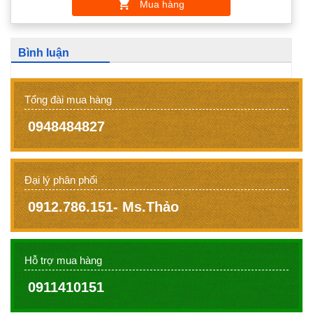
Mua hàng
Bình luận
Tổng đài mua hàng
0948484827
Đại lý phân phối
0912.786.151- Ms.Thảo
Hỗ trợ mua hàng
0911410151