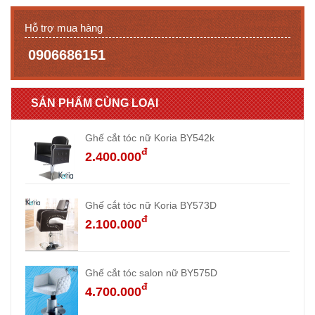
Hỗ trợ mua hàng
0906686151
SẢN PHẨM CÙNG LOẠI
Ghế cắt tóc nữ Koria BY542k
đ
2.400.000
Ghế cắt tóc nữ Koria BY573D
đ
2.100.000
Ghế cắt tóc salon nữ BY575D
đ
4.700.000