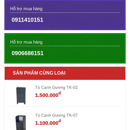
Hỗ trợ mua hàng
0911410151
Hỗ trợ mua hàng
0906686151
SẢN PHẨM CÙNG LOẠI
Tủ Cạnh Gương TK-02
đ
1.500.000
Tủ Cạnh Gương TK-07
đ
1.100.000