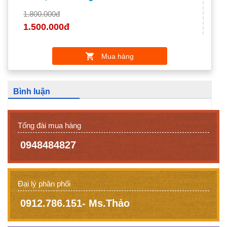
1.800.000đ
1.500.000đ
Mua hàng
Bình luận
Tổng đài mua hàng
0948484827
Đại lý phân phối
0912.786.151- Ms.Thảo