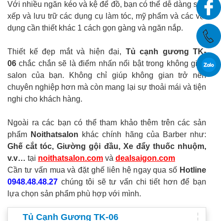
Với nhiều ngăn kéo và kệ để đồ, bạn có thể dễ dàng sắp
xếp và lưu trữ các dụng cụ làm tóc, mỹ phẩm và các vật
dụng cần thiết khác 1 cách gọn gàng và ngăn nắp.
Thiết kế đẹp mắt và hiện đại,
Tủ cạnh gương TK-
06
chắc chắn sẽ là điểm nhấn nổi bật trong không gian
salon của bạn. Không chỉ giúp không gian trở nên
chuyên nghiệp hơn mà còn mang lại sự thoải mái và tiện
nghi cho khách hàng.
Ngoài ra các bạn có thể tham khảo thêm trên các sản
phẩm
Noithatsalon
khác chính hãng của Barber như:
Ghế cắt tóc, Giường gội đầu, Xe đẩy thuốc nhuộm,
v.v…
tại
noithatsalon.com
và
dealsaigon.com
Cần tư vấn mua và đặt ghế liên hệ ngay qua số
Hotline
0948.48.48.27
chúng tôi sẽ tư vấn chi tiết hơn để bạn
lựa chọn sản phẩm phù hợp với mình.
Tủ Cạnh Gương TK-06