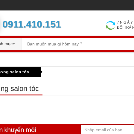
0911.410.151
7 N G À
ĐỔI TRẢ
nh mục
ơng salon tóc
g salon tóc