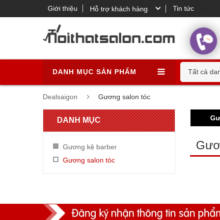
Giới thiệu
Tin tức
Hỗ trợ khách hàng
DANH MỤC SẢN PHẨM
Tất cả da
Dealsaigon
Gương salon tóc
Gư
DANH MỤC
Gươn
Gương kệ barber
Gương salon tóc