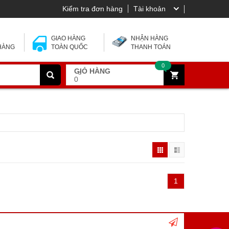
Kiểm tra đơn hàng
Tài khoản
 Y
GIAO HÀNG
NHẬN HÀNG
 HÀNG
TOÀN QUỐC
THANH TOÁN
0
GIỎ HÀNG
đ
0
1