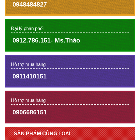
0948484827
Đại lý phân phối
0912.786.151- Ms.Thảo
Hỗ trợ mua hàng
0911410151
Hỗ trợ mua hàng
0906686151
SẢN PHẨM CÙNG LOẠI