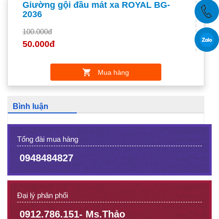
Giường gội đầu mát xa ROYAL BG-
2036
100.000đ
50.000đ
Mua hàng
Bình luận
Tổng đài mua hàng
0948484827
Đại lý phân phối
0912.786.151- Ms.Thảo