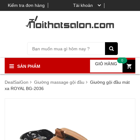
Kiểm tra đơn hàng
Tài khoản
0
GIỎ HÀNG
SẢN PHẨM
DealSaiGon
Giường massage gội đầu
Giường gội đầu mát
xa ROYAL BG-2036