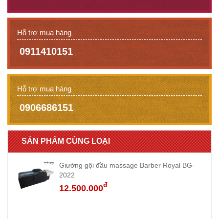
Hỗ trợ mua hàng
0911410151
Hỗ trợ mua hàng
0906686151
SẢN PHẨM CÙNG LOẠI
Giường gội đầu massage Barber Royal BG-
2022
đ
12.500.000