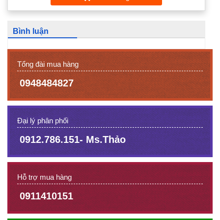
Bình luận
Tổng đài mua hàng
0948484827
Đại lý phân phối
0912.786.151- Ms.Thảo
Hỗ trợ mua hàng
0911410151