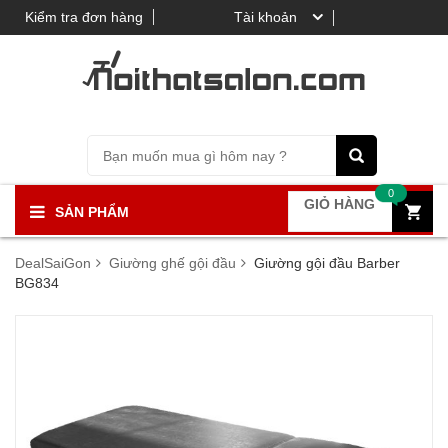
Kiểm tra đơn hàng
Tài khoản
0
GIỎ HÀNG
SẢN PHẨM
DealSaiGon
Giường ghế gội đầu
Giường gội đầu Barber
BG834