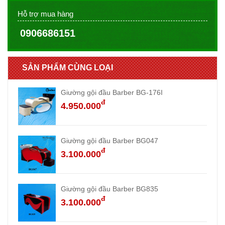
Hỗ trợ mua hàng
0906686151
SẢN PHẨM CÙNG LOẠI
Giường gội đầu Barber BG-176I
đ
4.950.000
Giường gội đầu Barber BG047
đ
3.100.000
Giường gội đầu Barber BG835
đ
3.100.000