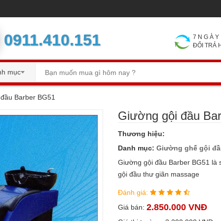
0911.410.151
7 N G À
ĐỔI TRẢ
nh mục
 đầu Barber BG51
Giường gội đầu Ba
Thương hiệu:
Danh mục:
Giường ghế gội đ
Giường gội đầu Barber BG51 là 
gội đầu thư giãn massage
Đánh giá:
2.850.000 VNĐ
Giá bán: