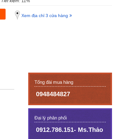
Tiết kiệm:
11%
Xem địa chỉ 3 cửa hàng
Tổng đài mua hàng
0948484827
Đại lý phân phối
0912.786.151- Ms.Thảo