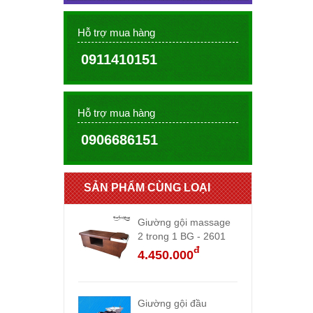
Hỗ trợ mua hàng
0911410151
Hỗ trợ mua hàng
0906686151
SẢN PHẨM CÙNG LOẠI
Giường gội massage
2 trong 1 BG - 2601
đ
4.450.000
Giường gội đầu