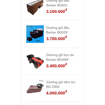
Giường gội đầu
Barber BG831
đ
3.100.000
Giường gội đầu
Barber BG039
đ
3.700.000
Giường gội bọc da
Barber BG46M
đ
2.400.000
Giường gội tiệm tóc
BG 2900
đ
4.000.000