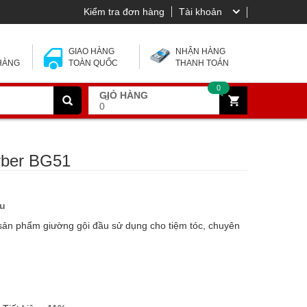
Kiểm tra đơn hàng
Tài khoản
 Y
GIAO HÀNG
NHẬN HÀNG
 HÀNG
TOÀN QUỐC
THANH TOÁN
0
GIỎ HÀNG
đ
0
rber BG51
ầu
sản phẩm giường gội đầu sử dụng cho tiệm tóc, chuyên