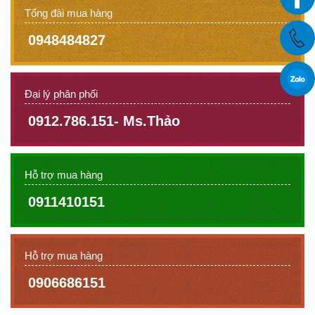
Tổng đài mua hàng
0948484827
Đại lý phân phối
0912.786.151- Ms.Thảo
Hỗ trợ mua hàng
0911410151
Hỗ trợ mua hàng
0906686151