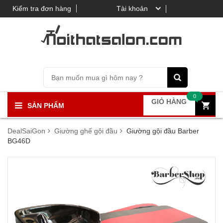
Kiểm tra đơn hàng
Tài khoản
0
GIỎ HÀNG
SẢN PHẨM
DealSaiGon
Giường ghế gội đầu
Giường gội đầu Barber
BG46D