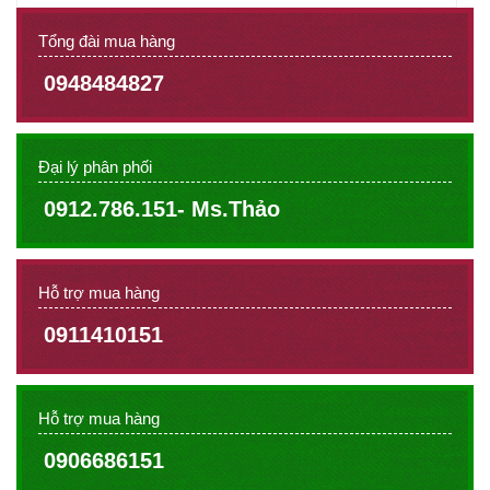
Tổng đài mua hàng
0948484827
Đại lý phân phối
0912.786.151- Ms.Thảo
Hỗ trợ mua hàng
0911410151
Hỗ trợ mua hàng
0906686151