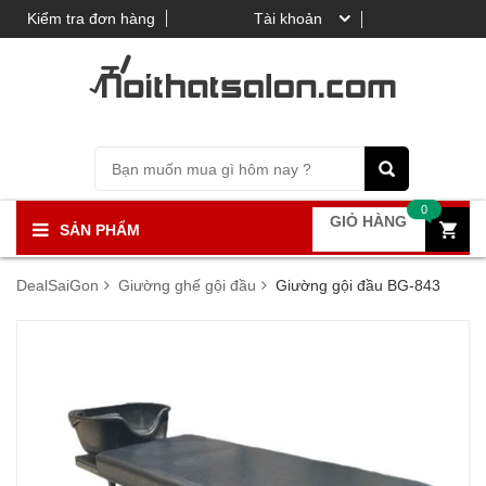
Kiểm tra đơn hàng
Tài khoản
0
GIỎ HÀNG
SẢN PHẨM
DealSaiGon
Giường ghế gội đầu
Giường gội đầu BG-843