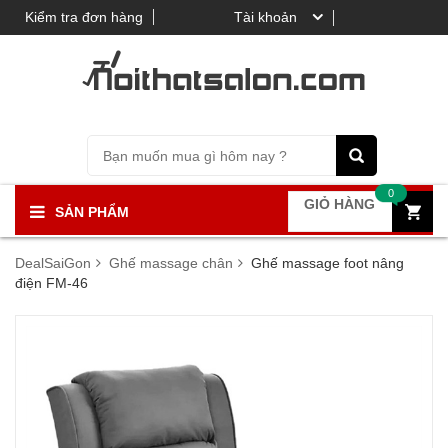
Kiểm tra đơn hàng
Tài khoản
0
GIỎ HÀNG
SẢN PHẨM
DealSaiGon
Ghế massage chân
Ghế massage foot nâng
điện FM-46