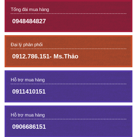
Tổng đài mua hàng
0948484827
Đại lý phân phối
0912.786.151- Ms.Thảo
Hỗ trợ mua hàng
0911410151
Hỗ trợ mua hàng
0906686151