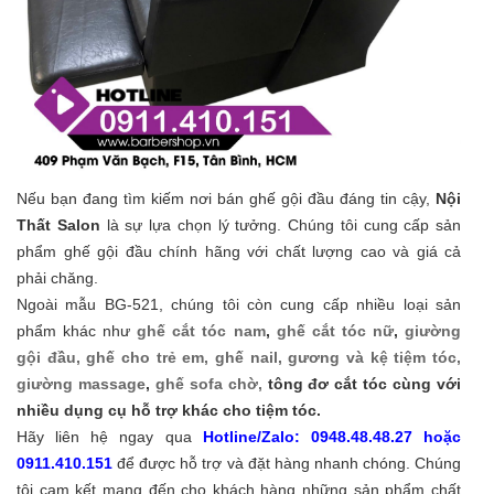
Nếu bạn đang tìm kiếm nơi bán ghế gội đầu đáng tin cậy,
Nội
Thất Salon
là sự lựa chọn lý tưởng. Chúng tôi cung cấp sản
phẩm ghế gội đầu chính hãng với chất lượng cao và giá cả
phải chăng.
Ngoài mẫu BG-521, chúng tôi còn cung cấp nhiều loại sản
phẩm khác như
ghế cắt tóc nam
,
ghế cắt tóc nữ
,
giường
gội đầu,
ghế cho trẻ em,
ghế nail,
gương và kệ tiệm tóc,
giường massage
,
ghế sofa chờ,
tông đơ cắt tóc cùng với
nhiều dụng cụ hỗ trợ khác cho tiệm tóc.
Hãy liên hệ ngay qua
Hotline/Zalo: 0948.48.48.27 hoặc
0911.410.151
để được hỗ trợ và đặt hàng nhanh chóng. Chúng
tôi cam kết mang đến cho khách hàng những sản phẩm chất