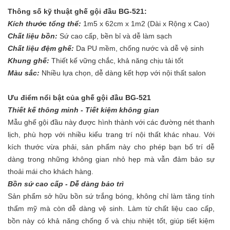
Thông số kỹ thuật ghế gội đầu BG-521:
Kích thước tổng thể:
1m5 x 62cm x 1m2 (Dài x Rộng x Cao)
Chất liệu bồn:
Sứ cao cấp, bền bỉ và dễ làm sạch
Chất liệu đệm ghế:
Da PU mềm, chống nước và dễ vệ sinh
Khung ghế:
Thiết kế vững chắc, khả năng chịu tải tốt
Màu sắc:
Nhiều lựa chọn, dễ dàng kết hợp với nội thất salon
Ưu điểm nổi bật của ghế gội đầu BG-521
Thiết kế thông minh - Tiết kiệm không gian
Mẫu ghế gội đầu này được hình thành với các đường nét thanh
lịch, phù hợp với nhiều kiểu trang trí nội thất khác nhau. Với
kích thước vừa phải, sản phẩm này cho phép bạn bố trí dễ
dàng trong những không gian nhỏ hẹp mà vẫn đảm bảo sự
thoải mái cho khách hàng.
Bồn sứ cao cấp - Dễ dàng bảo trì
Sản phẩm sở hữu bồn sứ trắng bóng, không chỉ làm tăng tính
thẩm mỹ mà còn dễ dàng vệ sinh. Làm từ chất liệu cao cấp,
bồn này có khả năng chống ố và chịu nhiệt tốt, giúp tiết kiệm