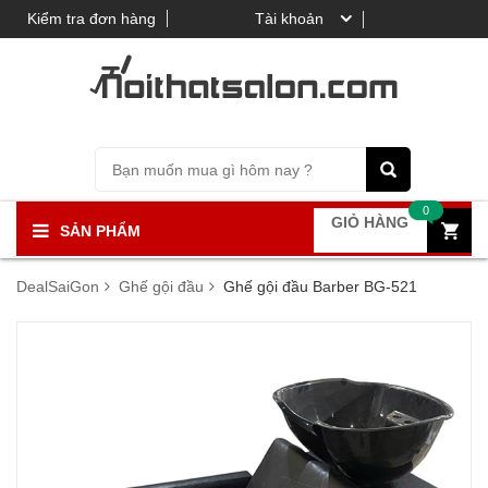
Kiểm tra đơn hàng
Tài khoản
0
GIỎ HÀNG
SẢN PHẨM
DealSaiGon
Ghế gội đầu
Ghế gội đầu Barber BG-521