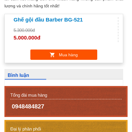
lượng và chính hãng tốt nhất!
Ghế gội đầu Barber BG-521
5.300.000đ
5.000.000đ
Mua hàng
Bình luận
Tổng đài mua hàng
0948484827
Đại lý phân phối