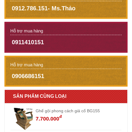
0912.786.151- Ms.Thảo
Hỗ trợ mua hàng
0911410151
Hỗ trợ mua hàng
0906686151
SẢN PHẨM CÙNG LOẠI
Ghế gội phong cách giả cổ BG155
đ
7.700.000