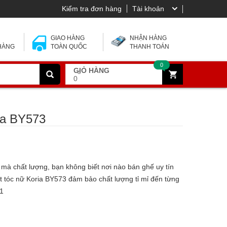
Kiểm tra đơn hàng
Tài khoản
 Y
GIAO HÀNG
NHẬN HÀNG
 HÀNG
TOÀN QUỐC
THANH TOÁN
0
GIỎ HÀNG
đ
0
ia BY573
 mà chất lượng, bạn không biết nơi nào bán ghế uy tín
 tóc nữ Koria BY573 đảm bảo chất lượng tỉ mỉ đến từng
51