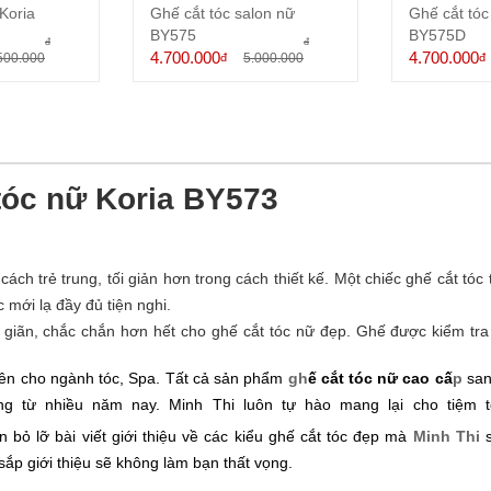
Koria
Ghế cắt tóc salon nữ
Ghế cắt tóc
BY575
BY575D
đ
đ
4.700.000
4.700.000
500.000
đ
5.000.000
đ
tóc nữ Koria BY573
h trẻ trung, tối giản hơn trong cách thiết kế. Một chiếc ghế cắt tóc 
 mới lạ đầy đủ tiện nghi.
ư giãn, chắc chắn hơn hết cho ghế cắt tóc nữ đẹp. Ghế được kiểm tra 
ên cho ngành tóc, Spa. Tất cả s
ả
n ph
ẩ
m
gh
ế
c
ắ
t tóc n
ữ
cao c
ấ
p
san
ng t
ừ
nhi
ề
u năm nay. Minh Thi luôn t
ự
hào mang l
ạ
i cho ti
ệ
m t
 bỏ lỡ bài viết giới thiệu về các kiểu ghế cắt tóc đẹp mà
Minh Thi
ắp giới thiệu sẽ không làm bạn thất vọng.