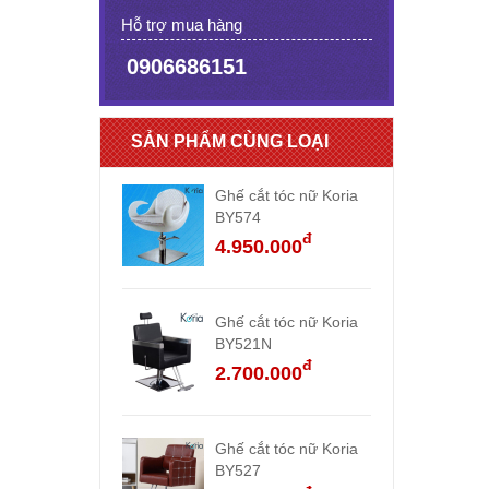
Hỗ trợ mua hàng
0906686151
SẢN PHẨM CÙNG LOẠI
Ghế cắt tóc nữ Koria
BY574
đ
4.950.000
Ghế cắt tóc nữ Koria
BY521N
đ
2.700.000
Ghế cắt tóc nữ Koria
BY527