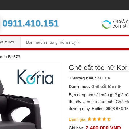
0911.410.151
7 N G À
ĐỔI TRẢ
nh mục
Koria BY573
Ghế cắt tóc nữ Kor
Thương hiệu:
KORIA
Danh mục:
Ghế cắt tóc nữ
Bạn đang tìm vài mẫu ghế giá rẻ
thì hãy xem thử qua mẫu Ghế cắt
đường may. Hotline 0906.686.1
Đánh giá:
2.400.000 VNĐ
Giá bán: