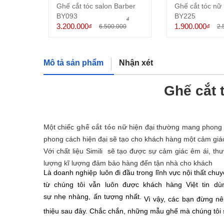
ia
Ghế cắt tóc salon Barber
Ghế cắt tóc nữ 
BY093
BY225
đ
đ
3.200.000
1.900.000
000
đ
6.500.000
đ
2.
Mô tả sản phẩm
Nhận xét
Ghế cắt 
Một chiếc
ghế cắt tóc nữ
hiện đại t
hường mang phong các
phong cách hiện đại sẽ tạo cho khách hàng một cảm giác
Với chất liệu Simili sẽ tạo được sự cảm giác êm ái, th
lượng kĩ lượng đảm bảo hàng đến tận nhà cho khách
Là doanh nghi
ệ
p luôn đi đ
ầ
u trong lĩnh v
ự
c n
ộ
i th
ấ
t chuy
từ chúng tôi v
ẫ
n luôn đư
ợ
c khách hàng Vi
ệ
t tin dù
s
ự
nh
ẹ
nhàng,
ấ
n tư
ợ
ng nh
ấ
t.
Vì vậy, các bạn đừng nên
thiệu sau đây. Chắc chắn, những mẫu ghế mà chúng tôi s