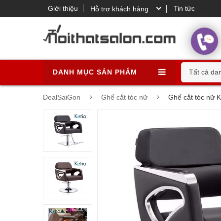
Giới thiệu
Tin tức
Hỗ trợ khách hàng
DANH MỤC SẢN PHẨM
Tất cả da
DealSaiGon
Ghế cắt tóc nữ
Ghế cắt tóc nữ 