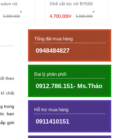
 salon nữ
Ghế cắt tóc nữ BY568
Ghế cắt
BY075A
đ
đ
4.700.000
2.650.0
5.000.000
đ
5.000.000
Tổng đài mua hàng
0948484827
Đại lý phân phối
tốt theo
0912.786.151- Ms.Thảo
kĩ chất
g tr
ọ
ng
Hỗ trợ mua hàng
óc b
ạ
n
0911410151
sắp giới