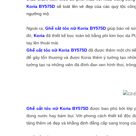
Koria BY575D
sẽ toát lên vẻ đẹp của các quý tộc côn
ngưỡng mộ.
Ngoài ra,
Ghế cắt tóc nữ Koria BY575D
giúp bảo vệ sứ
đó,
Koria
đã thiết kế bọc toàn bộ bằng phi kim bọc da PU
tay lên thoải mái.
Ghế cắt tóc nữ Koria BY575D
đã được thêm một chi tiế
để gây tổn thương và được Koria thêm ý tưởng tạo nhữ
tưởng tạo ra những viên đá đính đan xen hình thoi, trông 
Ghế cắt tóc nữ Koria BY575D
được bao phủ bởi lớp p
đọng nước hay bám bụi. Với phong cách thiết kế độc 
tăng thêm vẻ đẹp và khẳng định đẳng cấp sang trọng củ