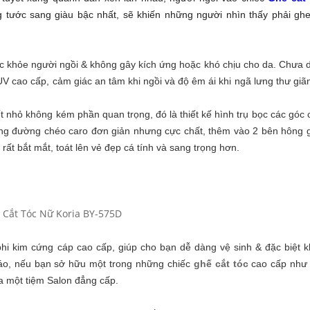
g tước sang giàu bậc nhất, sẽ khiến những người nhìn thấy phải ghe
c khỏe người ngồi & không gây kích ứng hoặc khó chịu cho da. Chưa d
V cao cấp, cảm giác an tâm khi ngồi và độ êm ái khi ngã lưng thư giã
t nhỏ không kém phần quan trọng, đó là thiết kế hình trụ bọc các góc
ng đường chéo caro đơn giản nhưng cực chất, thêm vào 2 bên hông g
rất bắt mắt, toát lên vẻ đẹp cá tính và sang trọng hơn.
hi kim cứng cáp cao cấp, giúp cho bạn dễ dàng vệ sinh & đặc biệt k
đáo, nếu bạn sở hữu một trong những chiếc
ghế cắt tóc
cao cấp như 
a một tiệm Salon đẳng cấp.