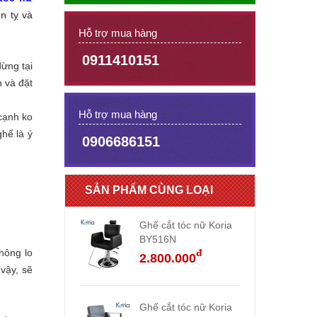
n tỵ và
Hỗ trợ mua hàng
0911410151
ừng tại
n và đặt
Hỗ trợ mua hàng
 cạnh ko
hế là ý
0906686151
SẢN PHẨM CÙNG LOẠI
Ghế cắt tóc nữ Koria
BY516N
hông lo
đ
2.800.000
vậy, sẽ
Ghế cắt tóc nữ Koria