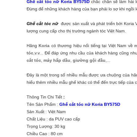
Ghế cắt tóc nữ Koria BY575D
chắc chắn sẽ làm hài l
Đừng để những khách hàng của bạn phải lo sợ khi ngồi 
Ghế cắt tóc nữ
được sản xuất và phát triển bởi Koria
lượng cung cấp cho thị trường ngành tóc Việt Nam.
Hãng
Koria
có thương hiệu nổi tiếng tại Việt Nam về
m
tóc
,v.v... Để đáp ứng nhu cầu của khách hàng cũng như
cắt tóc
,
máy hấp dầu
,
giường gội đầu
,...
Đây là một trong số nhiều mẫu được ưa chuộng của h
hiểu thêm nhiều mẫu ghế khác có thể đến trực tiếp của
Thông Tin Chi Tiết
:
Tên Sản Phẩm :
Ghế cắt tóc nữ Koria BY575D
Sản Xuất : Việt Nam
Chất Liệu : da PUV cao cấp
Trọng Lượng: 30 kg
Chiều Cao : 80 cm