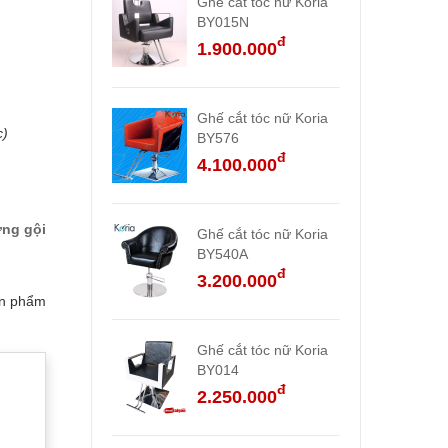
Ghế cắt tóc nữ Koria
BY015N
đ
1.900.000
Ghế cắt tóc nữ Koria
c)
BY576
đ
4.100.000
ng gội
Ghế cắt tóc nữ Koria
BY540A
đ
3.200.000
ản phẩm
Ghế cắt tóc nữ Koria
BY014
đ
2.250.000