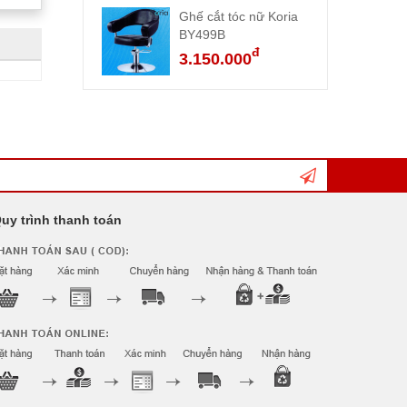
Ghế cắt tóc nữ Koria
BY499B
đ
3.150.000
uy trình thanh toán