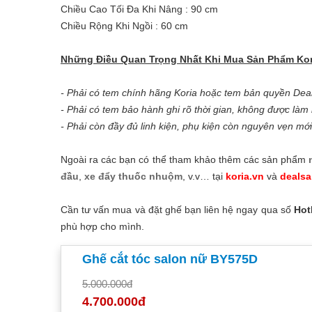
Chiều Cao Tối Đa Khi Nâng : 90 cm
Chiều Rộng Khi Ngồi : 60 cm
Những Điều Quan Trọng Nhất Khi Mua Sản Phẩm Kor
- Phải có tem chính hãng Koria hoặc tem bản quyền Deals
- Phải có tem bảo hành ghi rõ thời gian, không được làm
- Phải còn đầy đủ linh kiện, phụ kiện còn nguyên vẹn mới
Ngoài ra các bạn có thể tham khảo thêm các sản phẩm
đầu
,
xe đẩy thuốc nhuộm
, v.v… tại
koria.vn
và
deals
Cần tư vấn mua và đặt ghế bạn liên hệ ngay qua số
Hot
phù hợp cho mình.
Ghế cắt tóc salon nữ BY575D
5.000.000đ
4.700.000đ