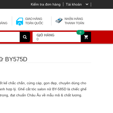
Kiểm tra đơn hàng
Tài khoản
 Y
GIAO HÀNG
NHẬN HÀNG
 HÀNG
TOÀN QUỐC
THANH TOÁN
0
GIỎ HÀNG
đ
0
 nữ BY575D
ết kế chắc chắn, cứng cáp, gọn đẹp, chuyên dùng cho
thành hợp lý. Ghế cắt tóc salon nữ BY-585D là chiếc ghế
g trọng, đạt chuẩn Châu Âu về mẫu mã & chất lượng.