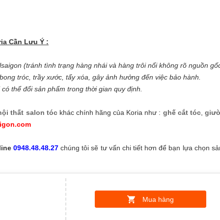
ia Cần Lưu Ý :
aigon (tránh tình trạng hàng nhái và hàng trôi nổi không rõ nguồn gố
 bong tróc, trầy xước, tẩy xóa, gây ảnh hưởng đến việc bảo hành.
 có thể đổi sản phẩm trong thời gian quy định.
nội thất salon tóc
khác chính hãng của Koria như :
ghế cắt tóc
,
giườ
aigon.com
line
0948.48.48.27
chúng tôi sẽ tư vấn chi tiết hơn để bạn lựa chọn s
Mua hàng