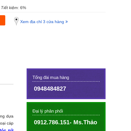
Tiết kiệm:
6%
Xem địa chỉ 3 cửa hàng
Tổng đài mua hàng
0948484827
Đại lý phân phối
ởng dựa
0912.786.151- Ms.Thảo
oại cáp
 tóc nữ