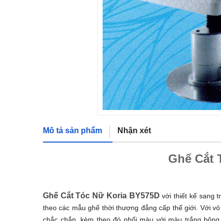
Mô tả sản phẩm
Nhận xét
Ghế Cắt 
Ghế Cắt Tóc Nữ Koria BY575D
với thiết kế sang
theo các mẫu ghế thời thượng đẳng cấp thế giới. Với vỏ
chắc chắn, kèm theo đó phối màu với màu trắng bông 