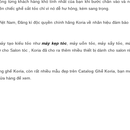
òng từng khách hàng khó tính nhất của bạn khi bước chân vào và ng
lên chiếc
ghế cắt tóc
chỉ vì nó dễ hư hỏng, kém sang trọng.
 Việt Nam, Đăng kí độc quyền chính hãng Koria về nhãn hiệu đảm bảo 
áy tạo kiểu tóc
như
máy kẹp tóc
,
máy uốn tóc
,
máy sấy tóc
,
m
 cho Salon tóc , Koria đã cho ra thêm nhiều thiết bị dành cho salon 
ãng ghế
Koria
, còn rất nhiều mẫu đẹp trên
Catalog Ghế Koria
, bạn m
 cửa hàng để xem.