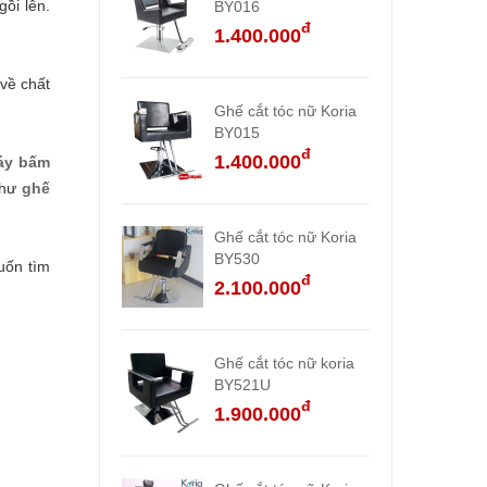
ồi lên.
BY016
đ
1.400.000
về chất
Ghế cắt tóc nữ Koria
BY015
đ
1.400.000
áy bấm
như
ghế
Ghế cắt tóc nữ Koria
BY530
uốn tìm
đ
2.100.000
Ghế cắt tóc nữ koria
BY521U
đ
1.900.000