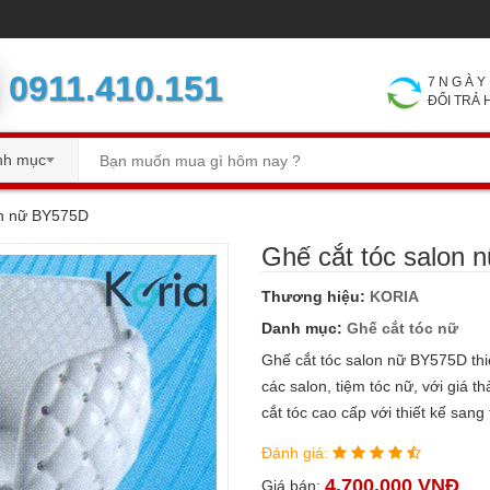
0911.410.151
7 N G À
ĐỔI TRẢ
nh mục
on nữ BY575D
Ghế cắt tóc salon
Thương hiệu:
KORIA
Danh mục:
Ghế cắt tóc nữ
Ghế cắt tóc salon nữ BY575D thi
các salon, tiệm tóc nữ, với giá 
cắt tóc cao cấp với thiết kế san
Đánh giá:
4.700.000 VNĐ
Giá bán: