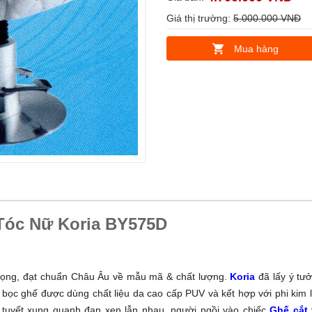
Giá thị trường:
5.000.000 VNĐ
Mua hàng
Tóc Nữ Koria BY575D
 trọng, đạt chuẩn Châu Âu về mẫu mã & chất lượng.
Koria
đã lấy ý tư
 bọc ghế được dùng chất liệu da cao cấp PUV và kết hợp với phi kim l
tuyết xung quanh đan xen lẫn nhau, người ngồi vào chiếc
Ghế cắt