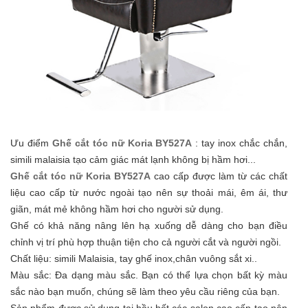
Ưu điểm
Ghế cắt tóc nữ Koria BY527A
: tay inox chắc chắn,
simili malaisia tạo cảm giác mát lạnh không bị hầm hơi...
Ghế cắt tóc nữ Koria BY527A
cao cấp được làm từ các chất
liệu cao cấp từ nước ngoài tạo nên sự thoải mái, êm ái, thư
giãn, mát mẻ không hầm hơi cho người sử dụng.
Ghế có khả năng nâng lên hạ xuống dễ dàng cho bạn điều
chỉnh vị trí phù hợp thuận tiện cho cả người cắt và người ngồi.
Chất liệu: simili Malaisia, tay ghế inox,chân vuông sắt xi..
Màu sắc: Đa dạng màu sắc. Bạn có thể lựa chọn bất kỳ màu
sắc nào bạn muốn, chúng sẽ làm theo yêu cầu riêng của bạn.