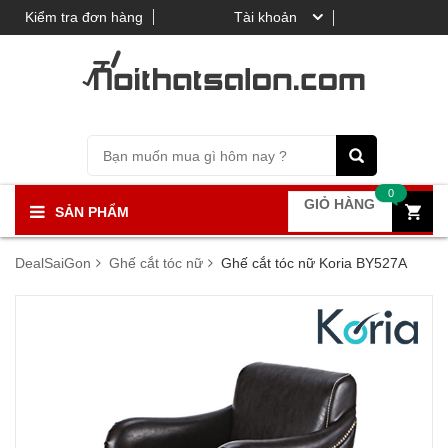
Kiểm tra đơn hàng
Tài khoản
0
GIỎ HÀNG
SẢN PHẨM
DealSaiGon
Ghế cắt tóc nữ
Ghế cắt tóc nữ Koria BY527A