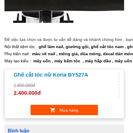
Để việc lựa chọn và được tư vấn dễ dàng và nhánh chóng hơn , bạn 
Nội thất tiệm tóc :
ghế làm nail
,
giường gội
,
ghế cắt tóc nam
,
gh
Phụ kiện nail :
màu vẽ nail
,
móng giả
,
dũa móng
,
decal dán mó
Máy tạo kiểu :
m
áy uốn
,
máy bấm tóc
,
máy hấp dầu
,
máy uốn 
Ghế cắt tóc nữ Koria BY527A
2.850.000đ
2.400.000đ
Mua hàng
Bình luận