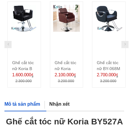
Ghế cắt tóc
Ghế cắt tóc
Ghế cắt tóc
nữ Koria B
nữ Koria
nữ BY-068M
1.600.000
BY520S
2.100.000
2.700.000
đ
đ
đ
đ
đ
đ
2.300.000
3.200.000
3.200.000
Mô tả sản phẩm
Nhận xét
Ghế cắt tóc nữ Koria BY527A