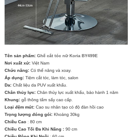
Tên sản phẩm:
Ghế cắt tóc nữ Koria BY499E
Nơi xuất xứ:
Việt Nam
Chức năng:
Có thể nâng và xoay.
Áp dụng:
Tiệm cắt tóc, làm tóc, salon
Da:
Chất liệu da PUV xuất khẩu.
Chân thủy lực:
Chân thủy lực xuất khẩu, bảo hành 1 năm
Khung:
gỗ thông tẩm sấy cao cấp.
Loại đệm mút:
Cao su nhân tạo có độ đàn hồi cao
Trọng lượng đóng gói:
Khoảng 30kg
Chiều Cao
: 80 cm
Chiều Cao Tối Đa Khi Nâng :
90 cm
Chiều Rộng Khi Ngồi
: 60 cm