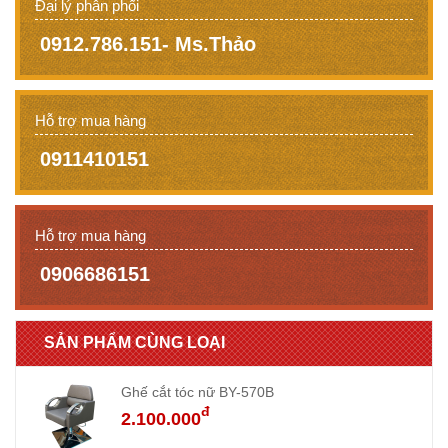
Đại lý phân phối
0912.786.151- Ms.Thảo
Hỗ trợ mua hàng
0911410151
Hỗ trợ mua hàng
0906686151
SẢN PHẨM CÙNG LOẠI
Ghế cắt tóc nữ BY-570B
đ
2.100.000