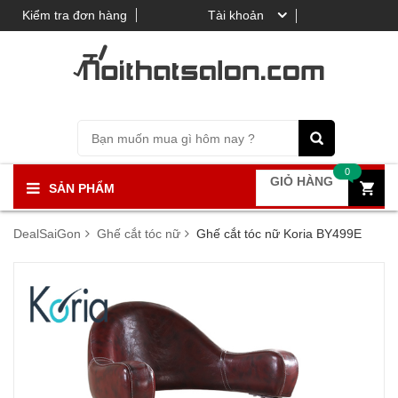
Kiểm tra đơn hàng
Tài khoản
0
GIỎ HÀNG
SẢN PHẨM
DealSaiGon
Ghế cắt tóc nữ
Ghế cắt tóc nữ Koria BY499E