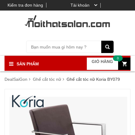
Kiểm tra đơn hàng
Tài khoản
0
GIỎ HÀNG
SẢN PHẨM
DealSaiGon
Ghế cắt tóc nữ
Ghế cắt tóc nữ Koria BY079