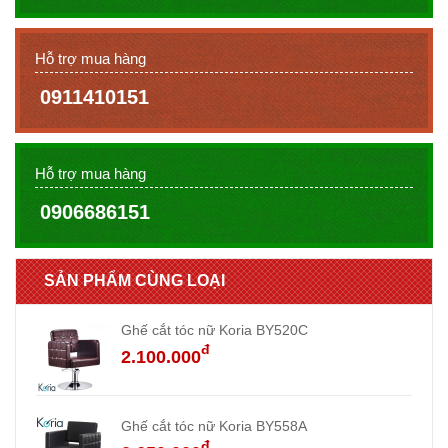
Hỗ trợ mua hàng
0911410151
Hỗ trợ mua hàng
0906686151
SẢN PHẨM CÙNG LOẠI
Ghế cắt tóc nữ Koria BY520C
đ
2.100.000
Ghế cắt tóc nữ Koria BY558A
đ