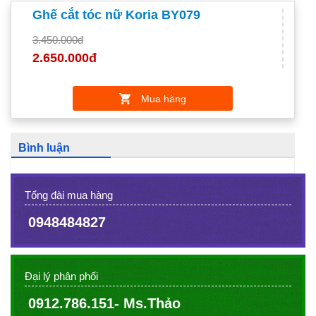
Ghế cắt tóc nữ Koria BY079
3.450.000đ
2.650.000đ
Mua hàng
Bình luận
Tổng đài mua hàng
0948484827
Đại lý phân phối
0912.786.151- Ms.Thảo