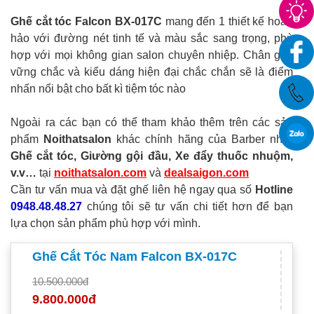
Ghế cắt tóc Falcon BX-017C
mang đến 1 thiết kế hoàn
hảo với đường nét tinh tế và màu sắc sang trọng, phù
hợp với mọi không gian salon chuyên nhiệp. Chân ghế
vững chắc và kiểu dáng hiện đại chắc chắn sẽ là điểm
nhấn nổi bật cho bất kì tiệm tóc nào
Ngoài ra các bạn có thể tham khảo thêm trên các sản
phẩm
Noithatsalon
khác chính hãng của Barber như:
Ghế cắt tóc, Giường gội đầu, Xe đẩy thuốc nhuộm,
v.v…
tại
noithatsalon.com
và
dealsaigon.com
Cần tư vấn mua và đặt ghế liên hệ ngay qua số
Hotline
0948.48.48.27
chúng tôi sẽ tư vấn chi tiết hơn để bạn
lựa chọn sản phẩm phù hợp với mình.
Ghế Cắt Tóc Nam Falcon BX-017C
10.500.000đ
9.800.000đ