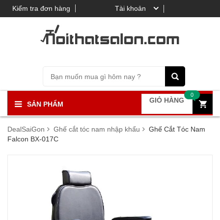
Kiểm tra đơn hàng
Tài khoản
0
GIỎ HÀNG
SẢN PHẨM
DealSaiGon
Ghế cắt tóc nam nhập khẩu
Ghế Cắt Tóc Nam
Falcon BX-017C