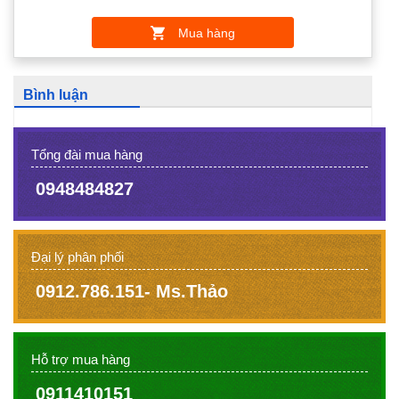
Mua hàng
Bình luận
Tổng đài mua hàng
0948484827
Đại lý phân phối
0912.786.151- Ms.Thảo
Hỗ trợ mua hàng
0911410151