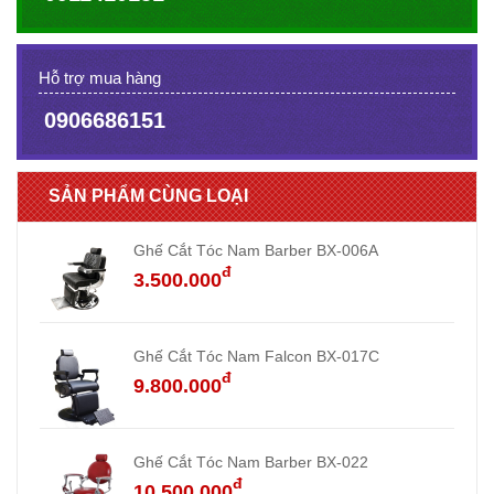
Hỗ trợ mua hàng
0906686151
SẢN PHẨM CÙNG LOẠI
Ghế Cắt Tóc Nam Barber BX-006A
đ
3.500.000
Ghế Cắt Tóc Nam Falcon BX-017C
đ
9.800.000
Ghế Cắt Tóc Nam Barber BX-022
đ
10.500.000