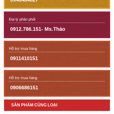
Đại lý phân phối
0912.786.151- Ms.Thảo
Hỗ trợ mua hàng
0911410151
Hỗ trợ mua hàng
0906686151
SẢN PHẨM CÙNG LOẠI