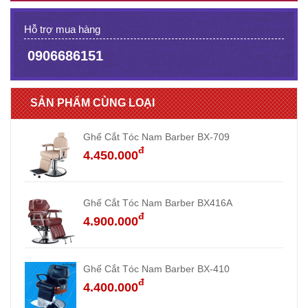
Hỗ trợ mua hàng
0906686151
SẢN PHẨM CÙNG LOẠI
Ghế Cắt Tóc Nam Barber BX-709
đ
4.450.000
Ghế Cắt Tóc Nam Barber BX416A
đ
4.900.000
Ghế Cắt Tóc Nam Barber BX-410
đ
4.400.000