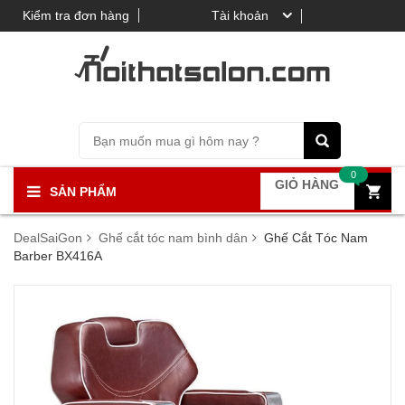
Kiểm tra đơn hàng
Tài khoản
0
GIỎ HÀNG
SẢN PHẨM
DealSaiGon
Ghế cắt tóc nam bình dân
Ghế Cắt Tóc Nam
Barber BX416A