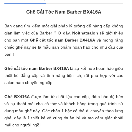
Ghế Cắt Tóc Nam Barber
BX416A
Bạn đang tìm kiếm một giải pháp lý tưởng để nâng cấp không
gian làm việc của Barber ? Ở đây,
Noithatsalon
sẽ giới thiệu
cho bạn một
Ghế cắt tóc nam Barber BX
416A
và mong rằng
chiếc ghế này sẽ là mẫu sản phẩm hoàn hảo cho nhu cầu của
bạn !
G
hế cắt tóc nam Barber BX416A
là sự kết hợp hoàn hảo giữa
thiết kế đẳng cấp và tính năng tiện ích, rất phù hợp với các
salon nam chuyên nghiệp.
Ghế BX416A
được làm từ chất liệu cao cấp, đảm bảo độ bền
và sự thoải mái cho cả thợ và khách hàng trong quá trình sử
dụng mẫu ghế này. Gác chân 1 bậc có thể di chuyển theo lưng
ghế, đây là 1 thiết kế vô cùng thuận lợi và tạo cảm giác thoải
mái cho người ngồi.