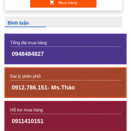
Mua hàng
Bình luận
Tổng đài mua hàng
0948484827
Đại lý phân phối
0912.786.151- Ms.Thảo
Hỗ trợ mua hàng
0911410151