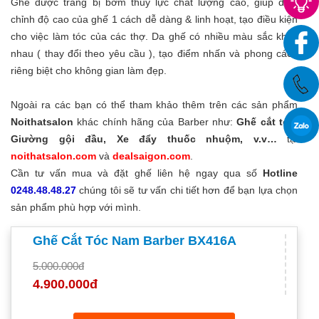
Ghế được trang bị bơm thủy lực chất lượng cao, giúp điều
chỉnh độ cao của ghế 1 cách dễ dàng & linh hoạt, tạo điều kiện
cho việc làm tóc của các thợ. Da ghế có nhiều màu sắc khác
nhau ( thay đổi theo yêu cầu ), tạo điểm nhấn và phong cách
riêng biệt cho không gian làm đẹp.
Ngoài ra các bạn có thể tham khảo thêm trên các sản phẩm
Noithatsalon
khác chính hãng của Barber như:
Ghế cắt tóc,
Giường gội đầu, Xe đẩy thuốc nhuộm, v.v…
tại
noithatsalon.com
và
dealsaigon.com
.
Cần tư vấn mua và đặt ghế liên hệ ngay qua số
Hotline
0248.48.48.27
chúng tôi sẽ tư vấn chi tiết hơn để bạn lựa chọn
sản phẩm phù hợp với mình.
Ghế Cắt Tóc Nam Barber BX416A
5.000.000đ
4.900.000đ