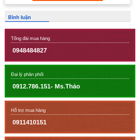
Bình luận
Tổng đài mua hàng
0948484827
Đại lý phân phối
0912.786.151- Ms.Thảo
Hỗ trợ mua hàng
0911410151