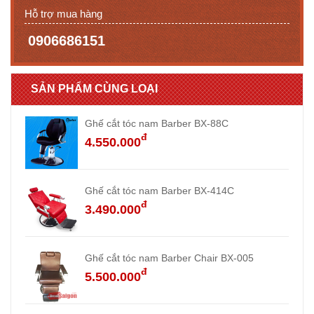
Hỗ trợ mua hàng
0906686151
SẢN PHẨM CÙNG LOẠI
Ghế cắt tóc nam Barber BX-88C
đ
4.550.000
Ghế cắt tóc nam Barber BX-414C
đ
3.490.000
Ghế cắt tóc nam Barber Chair BX-005
đ
5.500.000