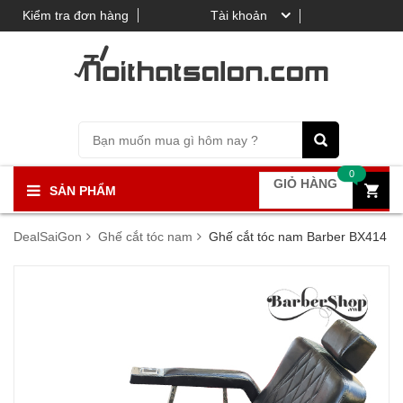
Kiểm tra đơn hàng
Tài khoản
0
GIỎ HÀNG
SẢN PHẨM
DealSaiGon
Ghế cắt tóc nam
Ghế cắt tóc nam Barber BX414