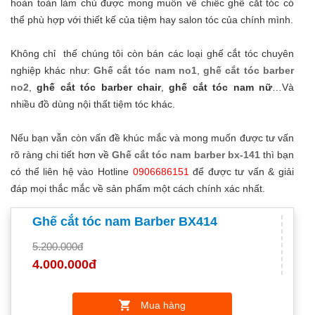
hoàn toàn làm chủ được mong muốn về chiếc ghế cắt tóc có
thể phù hợp với thiết kế của tiệm hay salon tóc của chính mình.
Không chỉ thế chúng tôi còn bán các loại ghế cắt tóc chuyên
nghiệp khác như:
Ghế cắt tóc nam no1
,
ghế cắt tóc barber
no2
,
ghế cắt tóc barber chair
,
ghế cắt tóc nam nữ
…Và
nhiều đồ dùng nội thất tiệm tóc khác.
Nếu bạn vẫn còn vấn đề khúc mắc và mong muốn được tư vấn
rõ ràng chi tiết hơn về
Ghế cắt tóc nam barber bx-141
thì bạn
có thể liên hệ vào Hotline
0906686151
để được tư vấn & giải
đáp mọi thắc mắc về sản phẩm một cách chính xác nhất.
Ghế cắt tóc nam Barber BX414
5.200.000đ
4.000.000đ
Mua hàng