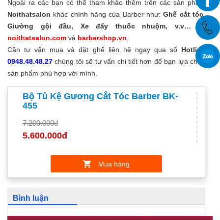
Ngoài ra các bạn có thể tham khảo thêm trên các sản phẩm
Noithatsalon
khác chính hãng của Barber như:
Ghế cắt tóc,
Giường gội đầu, Xe đẩy thuốc nhuộm, v.v…
tại
noithatsalon.com
và
barbershop.vn
.
Cần tư vấn mua và đặt ghế liên hệ ngay qua số
Hotline
0948.48.48.27
chúng tôi sẽ tư vấn chi tiết hơn để bạn lựa chọn
sản phẩm phù hợp với mình.
Bộ Tủ Kệ Gương Cắt Tóc Barber BK-
455
7.200.000đ
5.600.000đ
Mua hàng
Bình luận