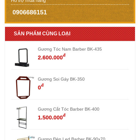
Hỗ trợ mua hàng
0906686151
SẢN PHẨM CÙNG LOẠI
Gương Tóc Nam Barber BK-435
đ
2.600.000
Gương Soi Gáy BK-350
đ
0
Gương Cắt Tóc Barber BK-400
đ
1.500.000
Gương Đèn Led Barber BK-90x70