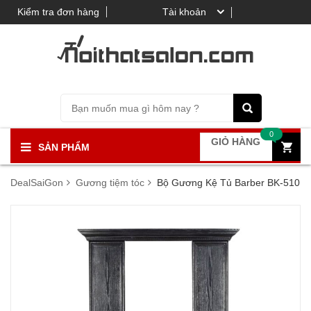
Kiểm tra đơn hàng
Tài khoản
0
GIỎ HÀNG
SẢN PHẨM
DealSaiGon
Gương tiệm tóc
Bộ Gương Kệ Tủ Barber BK-510