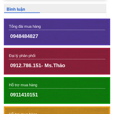
Bình luận
Tổng đài mua hàng
0948484827
Đại lý phân phối
0912.786.151- Ms.Thảo
Hỗ trợ mua hàng
0911410151