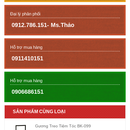
Đại lý phân phối
0912.786.151- Ms.Thảo
Hỗ trợ mua hàng
0911410151
Hỗ trợ mua hàng
0906686151
SẢN PHẨM CÙNG LOẠI
Gương Treo Tiệm Tóc BK-099